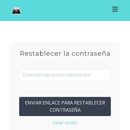
Toggl
navig
Restablecer la contraseña
Iniciar sesión